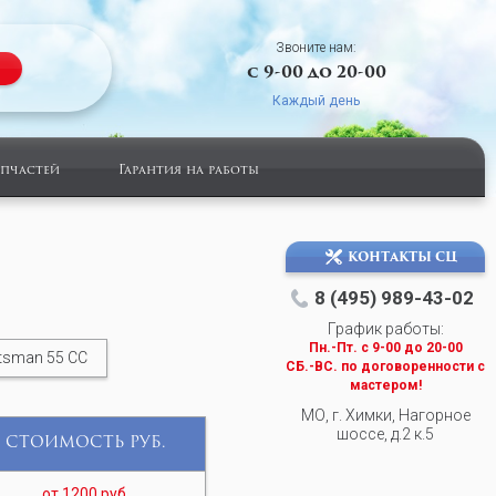
Звоните нам:
с 9-00 до 20-00
Каждый день
апчастей
Гарантия на работы
КОНТАКТЫ СЦ
8 (495) 989-43-02
График работы:
Пн.-Пт. c 9-00 до 20-00
tsman 55 СС
СБ.-ВС. по договоренности с
мастером!
МО, г. Химки, Нагорное
шоссе, д.2 к.5
СТОИМОСТЬ РУБ.
от 1200 руб.