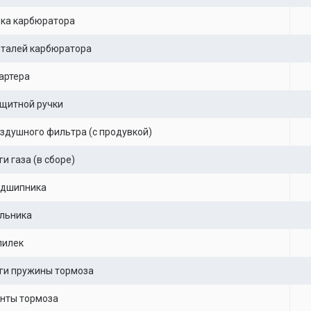
вка карбюратора
еталей карбюратора
артера
щитной ручки
здушного фильтра (с продувкой)
и газа (в сборе)
одшипника
льника
пилек
ги пружины тормоза
нты тормоза