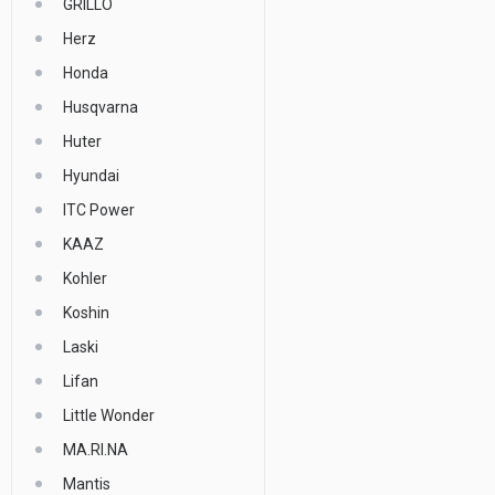
GRILLO
Herz
Honda
Husqvarna
Huter
Hyundai
ITC Power
KAAZ
Kohler
Koshin
Laski
Lifan
Little Wonder
MA.RI.NA
Mantis