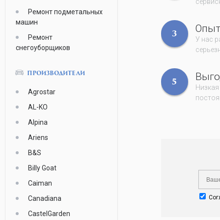
сервисн
Ремонт подметальных
машин
Опы
3
Ремонт
У нас 
снегоуборщиков
серьез
Выго
ПРОИЗВОДИТЕЛИ
5
Низкая
Agrostar
постоя
AL-KO
Alpina
Ariens
B&S
Billy Goat
Caiman
Сог
Canadiana
CastelGarden