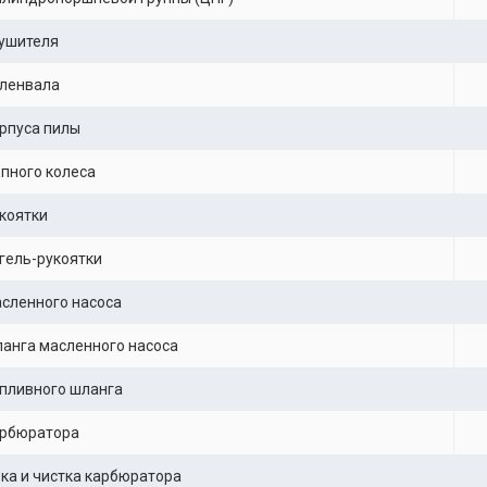
ушителя
оленвала
рпуса пилы
пного колеса
коятки
гель-рукоятки
сленного насоса
анга масленного насоса
пливного шланга
арбюратора
ка и чистка карбюратора