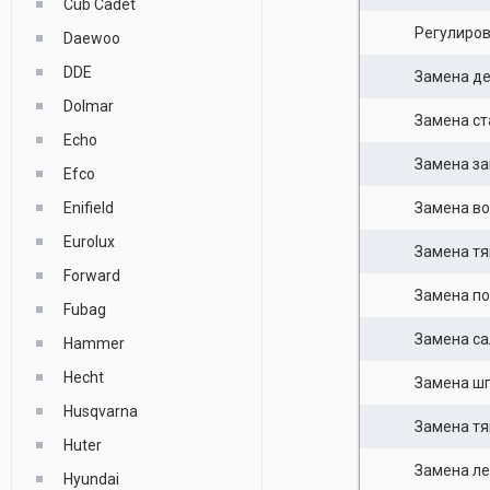
Cub Cadet
Регулиро
Daewoo
DDE
Замена д
Dolmar
Замена ст
Echo
Замена за
Efco
Enifield
Замена во
Eurolux
Замена тяг
Forward
Замена п
Fubag
Замена са
Hammer
Hecht
Замена ш
Husqvarna
Замена тя
Huter
Замена ле
Hyundai