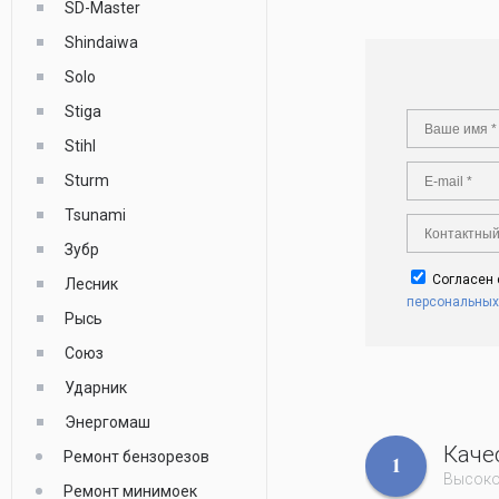
SD-Master
Shindaiwa
Solo
Stiga
Stihl
Sturm
Tsunami
Зубр
Согласен
Лесник
персональных
Рысь
Союз
Ударник
Энергомаш
Каче
Ремонт бензорезов
1
Высоко
Ремонт минимоек