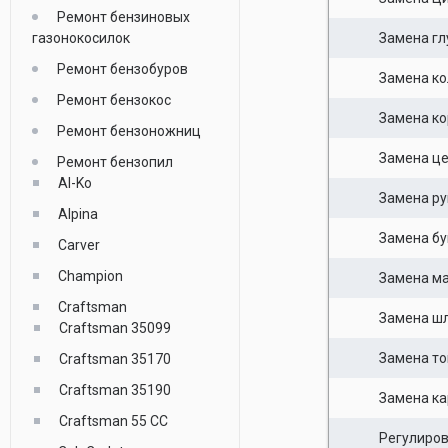
Ремонт бензиновых
газонокосилок
Замена гл
Ремонт бензобуров
Замена к
Ремонт бензокос
Замена ко
Ремонт бензоножниц
Замена це
Ремонт бензопил
Al-Ko
Замена ру
Alpina
Замена бу
Carver
Champion
Замена ма
Craftsman
Замена шл
Craftsman 35099
Замена то
Craftsman 35170
Craftsman 35190
Замена к
Craftsman 55 СС
Регулиров