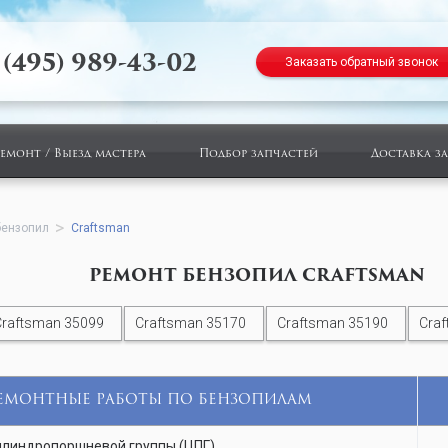
 (495) 989-43-02
Заказать обратный звонок
ремонт / Выезд мастера
Подбор запчастей
Доставка з
бензопил
Craftsman
РЕМОНТ БЕНЗОПИЛ CRAFTSMAN
raftsman 35099
Craftsman 35170
Craftsman 35190
Craf
ЕМОНТНЫЕ РАБОТЫ ПО БЕНЗОПИЛАМ
линдропоршневой группы (ЦПГ)