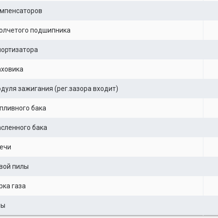
омпенсаторов
олчетого подшипника
мортизатора
аховика
дуля зажигания (рег.зазора входит)
пливного бака
сленного бака
ечи
вой пилы
рка газа
лы