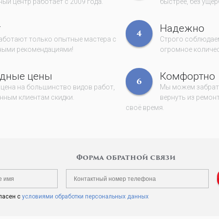
ый центр работает с 2009 года.
быстрее, без ущер
т
Надежно
4
работают только опытные мастера с
Строго соблюдаем
ными рекомендациями!
огромное количес
дные цены
Комфортно
6
 цена на большинство видов работ,
Мы можем забрать
нным клиентам скидки.
вернуть из ремонт
своё время.
Форма обратной связи
ласен с
условиями обработки персональных данных