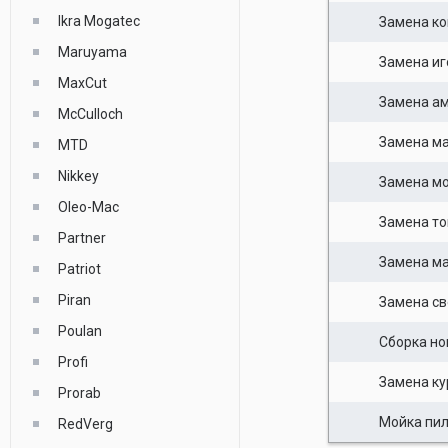
Ikra Mogatec
Замена к
Maruyama
Замена иг
MaxCut
Замена а
McCulloch
Замена м
MTD
Nikkey
Замена мо
Oleo-Mac
Замена то
Partner
Замена ма
Patriot
Piran
Замена св
Poulan
Сборка но
Profi
Замена ку
Prorab
Мойка пи
RedVerg