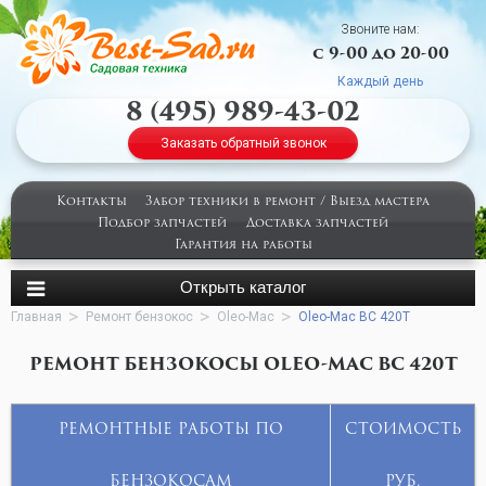
Звоните нам:
с 9-00 до 20-00
Каждый день
8 (495) 989-43-02
Заказать обратный звонок
Контакты
Забор техники в ремонт / Выезд мастера
Подбор запчастей
Доставка запчастей
Гарантия на работы
Главная
Ремонт бензокос
Oleo-Mac
Oleo-Mac BC 420T
РЕМОНТ БЕНЗОКОСЫ OLEO-MAC BC 420T
РЕМОНТНЫЕ РАБОТЫ ПО
СТОИМОСТЬ
БЕНЗОКОСАМ
РУБ.