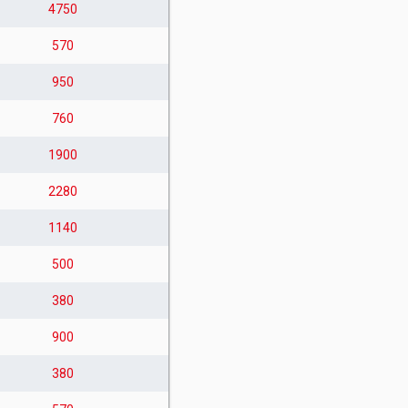
4750
570
950
760
1900
2280
1140
500
380
900
380