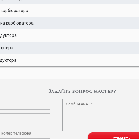
 карбюратора
вка карбюратора
дуктора
артера
дуктора
Задайте вопрос мастеру
Отправить