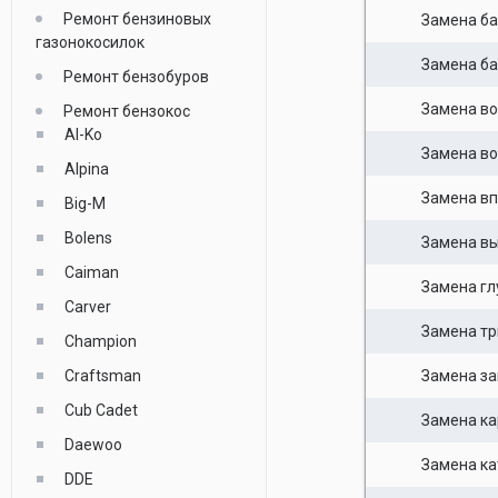
Ремонт бензиновых
Замена б
газонокосилок
Замена ба
Ремонт бензобуров
Замена в
Ремонт бензокос
Al-Ko
Замена в
Alpina
Замена вп
Big-M
Bolens
Замена в
Caiman
Замена гл
Carver
Замена тр
Champion
Craftsman
Замена за
Cub Cadet
Замена ка
Daewoo
Замена ка
DDE