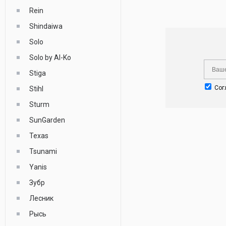
Rein
Shindaiwa
Solo
Solo by Al-Ko
Stiga
Сог
Stihl
Sturm
SunGarden
Texas
Tsunami
Yanis
Зубр
Лесник
Рысь