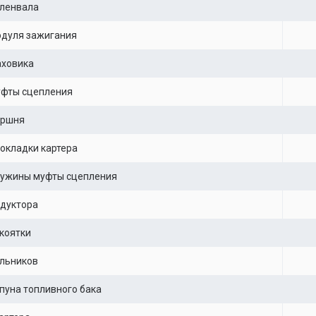
оленвала
одуля зажигания
аховика
уфты сцепления
оршня
окладки картера
ружины муфты сцепления
дуктора
коятки
льников
пуна топливного бака