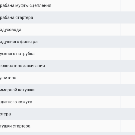
арабана муфты сцепления
рабана стартера
оздуховода
оздушного фильтра
ускного патрубка
ыключателя зажигания
ушителя
имерной катушки
щитного кожуха
ртера
тушки стартера