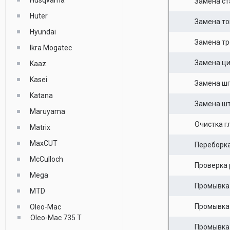
Husqvarna
Замена ст
Huter
Замена то
Hyundai
Замена тр
Ikra Mogatec
Замена ц
Kaaz
Kasei
Замена ш
Katana
Замена ш
Maruyama
Очистка г
Matrix
MaxCUT
Переборка
McCulloch
Проверка 
Mega
Промывка
MTD
Промывка
Oleo-Mac
Oleo-Mac 735 T
Промывка 