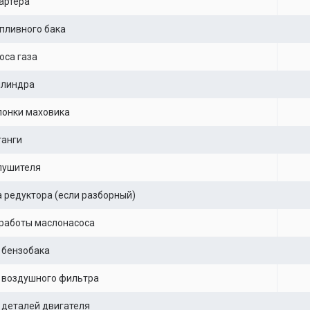
артера
пливного бака
оса газа
илиндра
понки маховика
танги
лушителя
 редуктора (если разборный)
работы маслонасоса
 бензобака
 воздушного фильтра
деталей двигателя