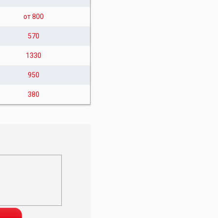
от 800
570
1330
950
380