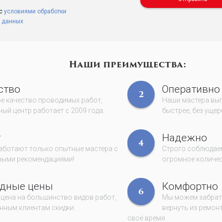
 с
условиями обработки
 данных
Наши преимущества:
ство
Оперативно
2
е качество проводимых работ,
Наши мастера вы
ый центр работает с 2009 года.
быстрее, без ущер
т
Надежно
4
работают только опытные мастера с
Строго соблюдаем
ными рекомендациями!
огромное количес
дные цены
Комфортно
6
 цена на большинство видов работ,
Мы можем забрать
нным клиентам скидки.
вернуть из ремонт
своё время.