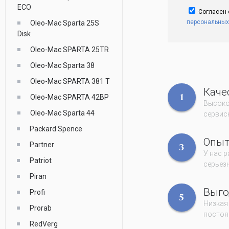
ECO
Согласен
персональных
Oleo-Mac Sparta 25S
Disk
Oleo-Mac SPARTA 25TR
Oleo-Mac Sparta 38
Oleo-Mac SPARTA 381 T
Каче
Oleo-Mac SPARTA 42BP
1
Высоко
Oleo-Mac Sparta 44
сервисн
Packard Spence
Опы
Partner
3
У нас 
Patriot
серьез
Piran
Выго
Profi
5
Низкая
Prorab
постоя
RedVerg