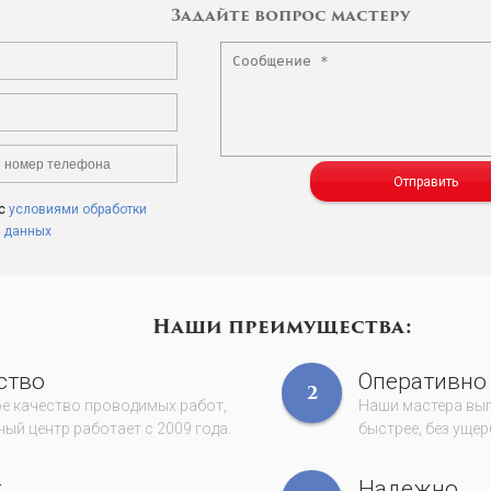
Задайте вопрос мастеру
Отправить
 с
условиями обработки
 данных
Наши преимущества:
ство
Оперативно
2
е качество проводимых работ,
Наши мастера вы
ый центр работает с 2009 года.
быстрее, без ущер
т
Надежно