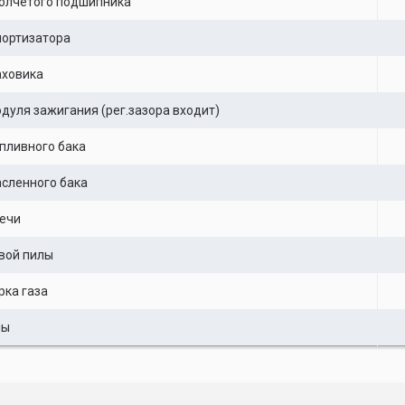
олчетого подшипника
мортизатора
аховика
дуля зажигания (рег.зазора входит)
пливного бака
сленного бака
ечи
вой пилы
рка газа
лы