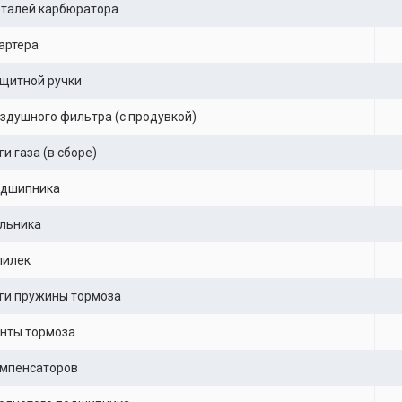
еталей карбюратора
артера
щитной ручки
здушного фильтра (с продувкой)
и газа (в сборе)
одшипника
льника
пилек
ги пружины тормоза
нты тормоза
омпенсаторов