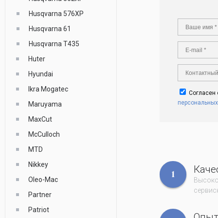
Husqvarna 576XP
Husqvarna 61
Husqvarna T435
Huter
Hyundai
Ikra Mogatec
Согласен
персональных
Maruyama
MaxCut
McCulloch
MTD
Nikkey
Каче
1
Oleo-Mac
Высоко
сервисн
Partner
Patriot
Опы