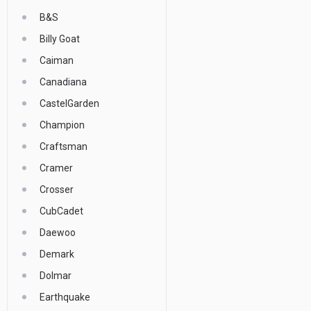
B&S
Billy Goat
Caiman
Canadiana
CastelGarden
Champion
Craftsman
Cramer
Crosser
CubCadet
Daewoo
Demark
Dolmar
Earthquake