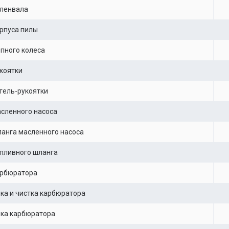
оленвала
рпуса пилы
пного колеса
коятки
гель-рукоятки
сленного насоса
анга масленного насоса
пливного шланга
арбюратора
ка и чистка карбюратора
вка карбюратора