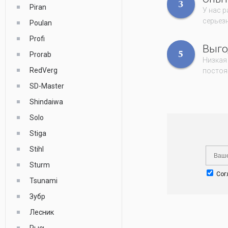
3
Piran
У нас 
серьез
Poulan
Profi
Выго
Prorab
5
Низкая
RedVerg
постоя
SD-Master
Shindaiwa
Solo
Stiga
Stihl
Sturm
Сог
Tsunami
Зубр
Лесник