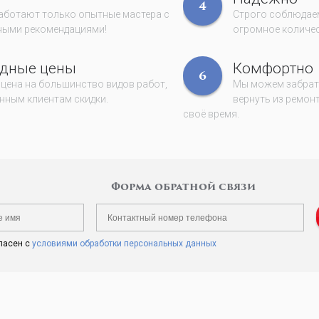
4
работают только опытные мастера с
Строго соблюдаем
ными рекомендациями!
огромное количес
дные цены
Комфортно
6
 цена на большинство видов работ,
Мы можем забрать
нным клиентам скидки.
вернуть из ремонт
своё время.
Форма обратной связи
ласен с
условиями обработки персональных данных