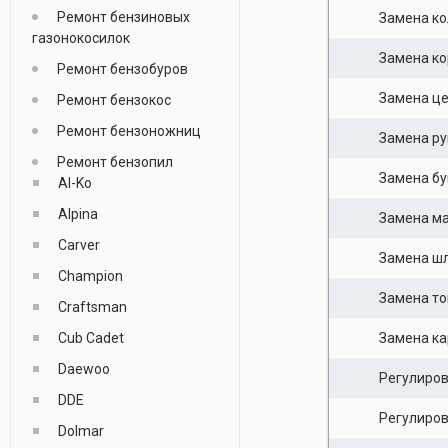
Ремонт бензиновых
Замена к
газонокосилок
Замена ко
Ремонт бензобуров
Замена це
Ремонт бензокос
Ремонт бензоножниц
Замена ру
Ремонт бензопил
Замена бу
Al-Ko
Alpina
Замена ма
Carver
Замена шл
Champion
Замена то
Craftsman
Cub Cadet
Замена к
Daewoo
Регулиров
DDE
Регулиро
Dolmar