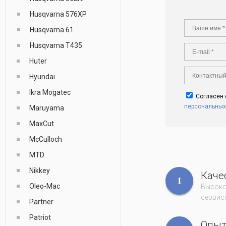
Husqvarna 576XP
Husqvarna 61
Husqvarna T435
Huter
Hyundai
Ikra Mogatec
Согласен
персональных
Maruyama
MaxCut
McCulloch
MTD
Nikkey
Каче
1
Oleo-Mac
Высоко
сервисн
Partner
Patriot
Опы