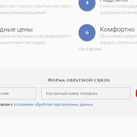
4
работают только опытные мастера с
Строго соблюдаем
ными рекомендациями!
огромное количес
дные цены
Комфортно
6
 цена на большинство видов работ,
Мы можем забрать
нным клиентам скидки.
вернуть из ремонт
своё время.
Форма обратной связи
ласен с
условиями обработки персональных данных