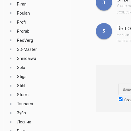
3
Piran
У нас 
серьез
Poulan
Profi
Выго
Prorab
5
Низкая
RedVerg
постоя
SD-Master
Shindaiwa
Solo
Stiga
Stihl
Sturm
Сог
Tsunami
Зубр
Лесник