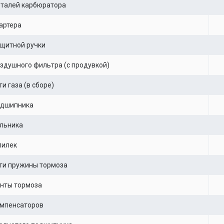
еталей карбюратора
артера
щитной ручки
здушного фильтра (с продувкой)
и газа (в сборе)
одшипника
льника
пилек
ги пружины тормоза
нты тормоза
омпенсаторов