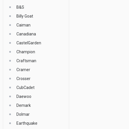
B&S
Billy Goat
Caiman
Canadiana
CastelGarden
Champion
Craftsman
Cramer
Crosser
CubCadet
Daewoo
Demark
Dolmar
Earthquake