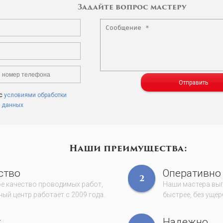
Задайте вопрос мастеру
Отправить
 с
условиями обработки
 данных
Наши преимущества:
ство
Оперативно
2
е качество проводимых работ,
Наши мастера вы
ый центр работает с 2009 года.
быстрее, без ущер
т
Надежно