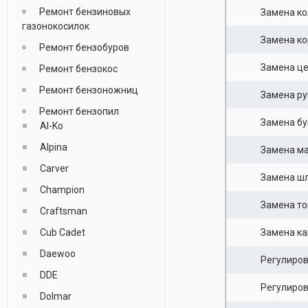
Ремонт бензиновых
Замена к
газонокосилок
Замена ко
Ремонт бензобуров
Замена це
Ремонт бензокос
Ремонт бензоножниц
Замена ру
Ремонт бензопил
Замена бу
Al-Ko
Alpina
Замена ма
Carver
Замена шл
Champion
Замена то
Craftsman
Cub Cadet
Замена к
Daewoo
Регулиров
DDE
Регулиро
Dolmar