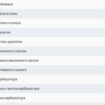
оленвала
рпуса пилы
пного колеса
коятки
гель-рукоятки
сленного насоса
анга масленного насоса
пливного шланга
арбюратора
ка и чистка карбюратора
вка карбюратора