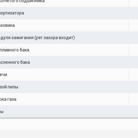
олчетого подшипника
мортизатора
аховика
дуля зажигания (рег.зазора входит)
пливного бака
сленного бака
ечи
вой пилы
рка газа
лы