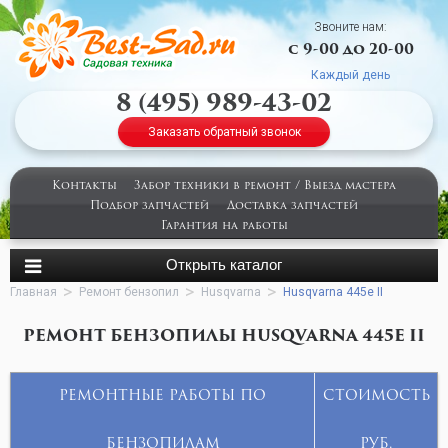
Звоните нам:
с 9-00 до 20-00
Каждый день
8 (495) 989-43-02
Заказать обратный звонок
Контакты
Забор техники в ремонт / Выезд мастера
Подбор запчастей
Доставка запчастей
Гарантия на работы
Главная
Ремонт бензопил
Husqvarna
Husqvarna 445e II
РЕМОНТ БЕНЗОПИЛЫ HUSQVARNA 445E II
РЕМОНТНЫЕ РАБОТЫ ПО
СТОИМОСТЬ
БЕНЗОПИЛАМ
РУБ.